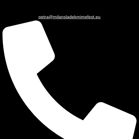
petra@milansladekmimefest.eu