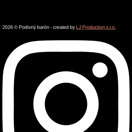
2026 © Podivný barón - created by
LJ Production s.r.o.